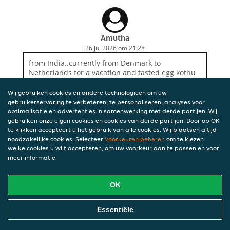
Amutha
26 jul 2026 om 21:28
from India..currently from Denmark to
Netherlands for a vacation and tasted egg kothu
parotta which was very good
Wij gebruiken cookies en andere technologieën om uw
gebruikerservaring te verbeteren, te personaliseren, analyses voor
optimalisatie en advertenties in samenwerking met derde partijen. Wij
gebruiken onze eigen cookies en cookies van derde partijen. Door op OK
te klikken accepteert u het gebruik van alle cookies. Wij plaatsen altijd
noodzakelijke cookies. Selecteer
Voorkeuren beheren
om te kiezen
welke cookies u wilt accepteren, om uw voorkeur aan te passen en voor
meer informatie.
OK
Essentiële